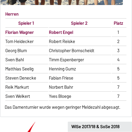
Herren
Spieler 1
Spieler 2
Platz
Florian Wagner
Robert Engel
1
Tom Heidecker
Robert Reiske
2
Georg Blum
Christopher Bornscheidt
3
Sven Bahl
Timm Espenberger
4
Matthias Seelig
Henning Gumz
5
Steven Denecke
Fabian Friese
5
Reik Markurt
Norbert Bahr
7
Sven Welkert
Yves Bloege
7
Das Damenturnier wurde wegen geringer Meldezahl abgesagt.
WiSe 2017/18 & SoSe 2018