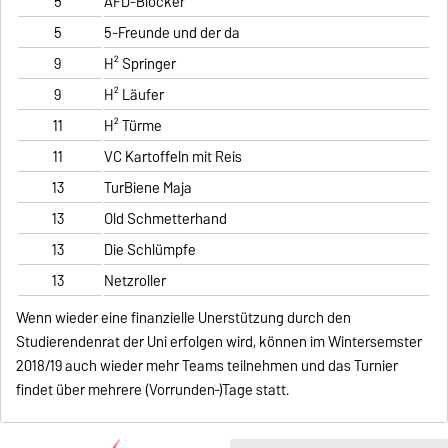
5
AFD-Blocker
5
5-Freunde und der da
9
H² Springer
9
H² Läufer
11
H² Türme
11
VC Kartoffeln mit Reis
13
TurBiene Maja
13
Old Schmetterhand
13
Die Schlümpfe
13
Netzroller
Wenn wieder eine finanzielle Unerstützung durch den
Studierendenrat der Uni erfolgen wird, können im Wintersemster
2018/19 auch wieder mehr Teams teilnehmen und das Turnier
findet über mehrere (Vorrunden‐)Tage statt.