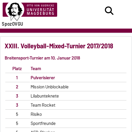
SpozOVGU
XXIII. Volleyball-Mixed-Turnier 2017/2018
Breitensport-Turnier am 10. Januar 2018
Platz
Team
1
Pulverisierer
2
Mission Unblockable
3
Lilabunteknete
3
Team Rocket
5
Risiko
5
Sportfreunde