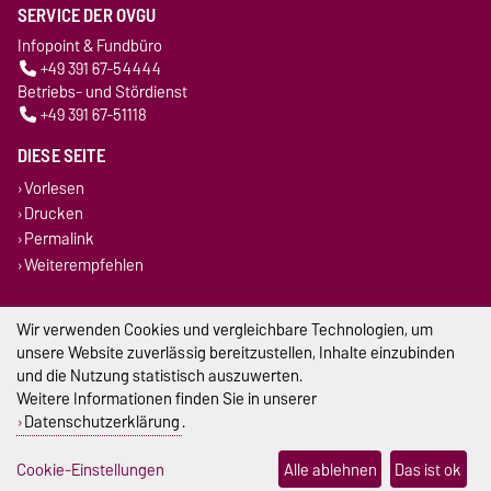
SERVICE DER OVGU
Infopoint & Fundbüro
+49 391 67-54444
Betriebs- und Stördienst
+49 391 67-51118
DIESE SEITE
Vorlesen
Drucken
Permalink
Weiterempfehlen
Impressum
Wir verwenden Cookies und vergleichbare Technologien, um
unsere Website zuverlässig bereitzustellen, Inhalte einzubinden
Datenschutz
und die Nutzung statistisch auszuwerten.
Weitere Informationen finden Sie in unserer
Barrierefreiheit
Datenschutzerklärung
.
Cookie-Einstellungen
Cookie-Einstellungen
Alle ablehnen
Das ist ok