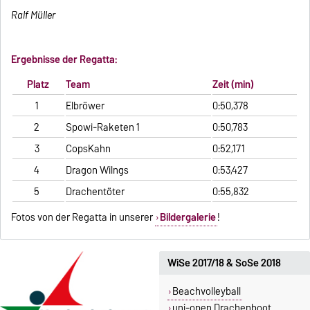
Ralf Müller
Ergebnisse der Regatta:
Platz
Team
Zeit (min)
1
Elbröwer
0:50,378
2
Spowi-Raketen 1
0:50,783
3
CopsKahn
0:52,171
4
Dragon Wilngs
0:53,427
5
Drachentöter
0:55,832
Fotos von der Regatta in unserer
Bildergalerie
!
WiSe 2017/18 & SoSe 2018
Beachvolleyball
uni-open Drachenboot