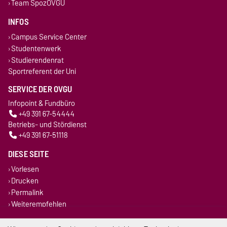
Team SpozOVGU
INFOS
Campus Service Center
Studentenwerk
Studierendenrat
Sportreferent der Uni
SERVICE DER OVGU
Infopoint & Fundbüro
+49 391 67-54444
Betriebs- und Stördienst
+49 391 67-51118
DIESE SEITE
Vorlesen
Drucken
Permalink
Weiterempfehlen