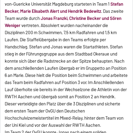
von-Guericke Universität Magdeburg starteten in Team 1
Stefan
Becker, Marie Elisabeth Alert und Hendrik Bedewitz
. Das zweite
Team wurde durch
Jonas Franzki, Christine Becker und Sören
Weniger
vertreten. Absolviert wurden nacheinander die
Disziplinen 200 m Schwimmen, 7,5 km Radfahren und 1,5 km
Laufen. Die Staffelübergabe in den Teams erfolgte per
Handschlag. Stefan und Jonas waren die Startathleten. Stefan
stieg in der Führungsgruppe aus dem Stadtbad Okeraue und
konnte sich über die Radstrecke an der Spitze behaupten. Nach
dem anschließenden Laufen übergab er im Gruppetto an Position
6 an Marie. Diese hielt die Position beim Schwimmen und arbeitete
das Team beim Radfahren auf Position 3 vor. Im Anschließenden
Lauf überholte sie bereits in der Wechselzone die Athletin von der
RWTH Aachen und übergab somit an Position 2 an Hendrik.
Dieser verteidigte den Platz über die 3 Disziplinen und sicherte
dem ersten Team der OvGU den Deutschen
Hochschulvizemeistertitel im Mixed-Relay, hinter dem Team von
der Uni Kiel und vor der Auswahl der RWTH Aachen.
Im Team 2 der OvGU konnte Jonas nach einem soliden