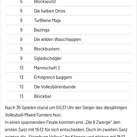
5
Blockwurst
5
Die halben Ottos
5
TurBiene Maja
9
Bazinga
9
Die wilden Waschlappen
9
Blockbusters
9
Sgladschdglei
13
Mannschaft 2
13
Erfolgreich baggern
13
Die Volleybärenbande
13
Blockbar
Nach 35 Spielen stand um 00:37 Uhr der Sieger des diesjährigen
Volleyball‐Mixed‐Turniers fest.
In einen spannenden Finale konnten erst „Die 6 Zwerge“ den
ersten Satz mit 15:12 für sich entscheiden. Doch im zweiten Satz