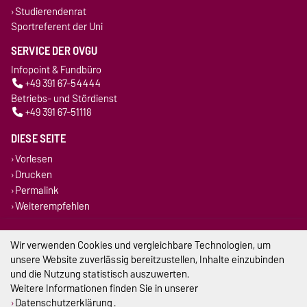
Studierendenrat
Sportreferent der Uni
SERVICE DER OVGU
Infopoint & Fundbüro
+49 391 67-54444
Betriebs- und Stördienst
+49 391 67-51118
DIESE SEITE
Vorlesen
Drucken
Permalink
Weiterempfehlen
Impressum
Wir verwenden Cookies und vergleichbare Technologien, um
unsere Website zuverlässig bereitzustellen, Inhalte einzubinden
Datenschutz
und die Nutzung statistisch auszuwerten.
Weitere Informationen finden Sie in unserer
Barrierefreiheit
Datenschutzerklärung
.