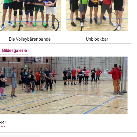
Die Volleybärenbande
Unblockbar
r
Bildergalerie
!
ER
!