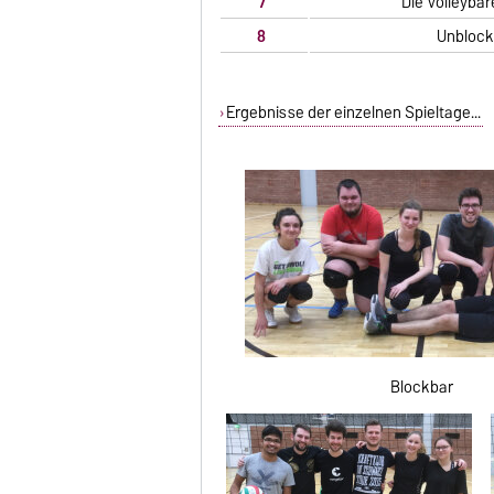
7
Die Volleybä
8
Unblock
Ergebnisse der einzelnen Spieltage...
Blockbar B