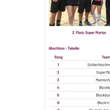
2. Platz: Super Mari
Abschluss - Tabelle:
Rang
Tea
1
Schlechtschme
2
Super Ma
3
Mannscha
4
Blockb
5
Blockbus
6
Block’n 