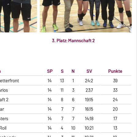
os 3. Platz: Mannschaft 2
m
SP
S
N
SV
Punkte
tterfront
14
13
1
24:2
39
rios
14
11
3
23:7
33
ft 2
14
8
6
19:15
24
ar
14
7
7
16:15
20
ters
14
7
7
14:18
17
Roll
14
4
10
10:21
13