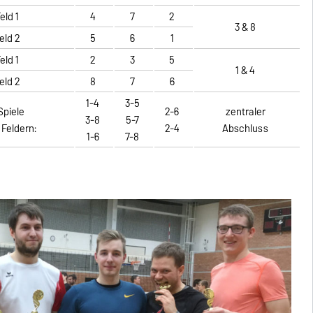
eld 1
4
7
2
3 & 8
eld 2
5
6
1
eld 1
2
3
5
1 & 4
eld 2
8
7
6
1-4
3-5
Spiele
2-6
zentraler
3-8
5-7
 Feldern:
2-4
Abschluss
1-6
7-8