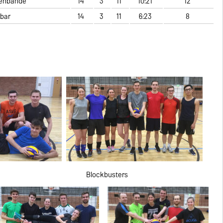
renbande
14
3
11
10:21
12
bar
14
3
11
6:23
8
lockbusters