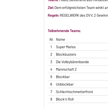
Ziel:
Dem erfolgreichsten Team winkt am
Regeln:
REGELWERK des DVV, 2 Gewinnsä
Teilnehmende Teams:
Nr.
Name
1
Super Marios
2
Blockbusters
3
Die Volleybärenbande
4
Mannschaft 2
5
Blockbar
6
Unblockbar
7
Schlechtschmetterfront
8
Block'n Roll