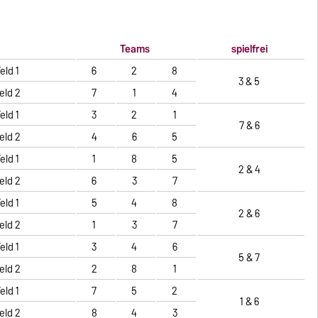
Teams
spielfrei
eld 1
6
2
8
3 & 5
eld 2
7
1
4
eld 1
3
2
1
7 & 6
eld 2
4
6
5
eld 1
1
8
5
2 & 4
eld 2
6
3
7
eld 1
5
4
8
2 & 6
eld 2
1
3
7
eld 1
3
4
6
5 & 7
eld 2
2
8
1
eld 1
7
5
2
1 & 6
eld 2
8
4
3