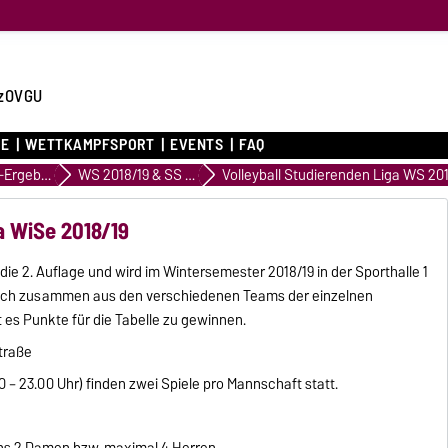
zOVGU
CE
WETTKAMPFSPORT
EVENTS
FAQ
Archiv WK-Ergebnisse
WS 2018/19 & SS 2019
a WiSe 2018/19
 die 2. Auflage und wird im Wintersemester 2018/19 in der Sporthalle 1
t sich zusammen aus den verschiedenen Teams der einzelnen
 es Punkte für die Tabelle zu gewinnen.
traße
 – 23.00 Uhr) finden zwei Spiele pro Mannschaft statt.
ns 2 Damen bzw. maximal 4 Herren