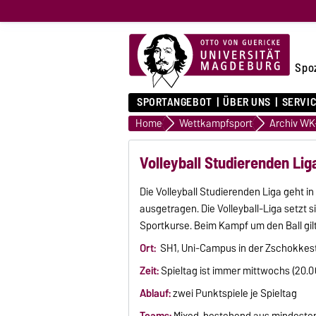
Spo
SPORTANGEBOT
ÜBER UNS
SERVI
Home
Wettkampfsport
Volleyball Studierenden Lig
Die Volleyball Studierenden Liga geht in
ausgetragen. Die Volleyball-Liga setz
Sportkurse. Beim Kampf um den Ball gilt
Ort:
SH1, Uni-Campus in der Zschokkes
Zeit:
Spieltag ist immer mittwochs (20.00
Ablauf:
zwei Punktspiele je Spieltag
Teams:
Mixed, bestehend aus mindeste