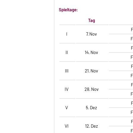
Spieltage:
Tag
F
I
7. Nov
F
F
II
14. Nov
F
F
III
21. Nov
F
F
IV
28. Nov
F
F
V
5. Dez
F
F
VI
12. Dez
F