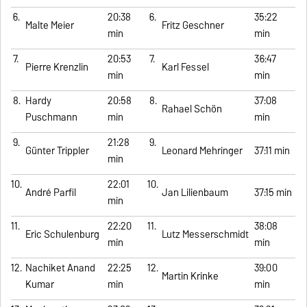
6.
20:38
6.
35:22
Malte Meier
Fritz Geschner
min
min
7.
20:53
7.
36:47
Pierre Krenzlin
Karl Fessel
min
min
8.
Hardy
20:58
8.
37:08
Rahael Schön
Puschmann
min
min
9.
21:28
9.
Günter Trippler
Leonard Mehringer
37:11 min
min
10.
22:01
10.
André Parfil
Jan Lilienbaum
37:15 min
min
11.
22:20
11.
38:08
Eric Schulenburg
Lutz Messerschmidt
min
min
12.
Nachiket Anand
22:25
12.
39:00
Martin Krinke
Kumar
min
min