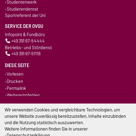
Studentenwerk
Studierendenrat
Sportreferent der Uni
SERVICE DER OVGU
Infopoint & Fundbüro
+49 391 67-54444
Betriebs- und Stördienst
+49 391 67-51118
DIESE SEITE
Vorlesen
Drucken
Permalink
Weiterempfehlen
Wir verwenden Cookies und vergleichbare Technologien, um
Impressum
unsere Website zuverlässig bereitzustellen, Inhalte einzubinden
Datenschutz
und die Nutzung statistisch auszuwerten.
Weitere Informationen finden Sie in unserer
Barrierefreiheit
Datenschutzerklärung
.