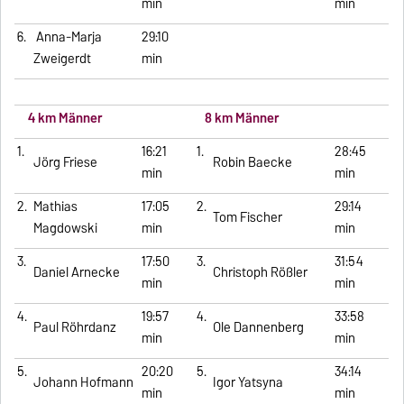
min
min
6.
Anna-Marija
29:10
Zweigerdt
min
4 km Männer
8
km
Männer
1.
16:21
1.
28:45
Jörg Friese
Robin Baecke
min
min
2.
Mathias
17:05
2.
29:14
Tom Fischer
Magdowski
min
min
3.
17:50
3.
31:54
Daniel Arnecke
Christoph Rößler
min
min
4.
19:57
4.
33:58
Paul Röhrdanz
Ole Dannenberg
min
min
5.
20:20
5.
34:14
Johann Hofmann
Igor Yatsyna
min
min