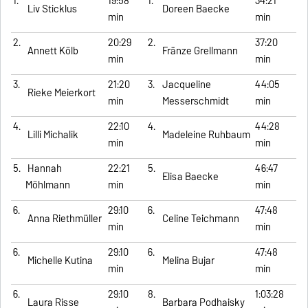
1.
19:58
1.
34:21
Liv Sticklus
Doreen Baecke
min
min
2.
20:29
2.
37:20
Annett Kölb
Fränze Grellmann
min
min
3.
21:20
3.
Jacqueline
44:05
Rieke Meierkort
min
Messerschmidt
min
4.
22:10
4.
44:28
Lilli Michalik
Madeleine Ruhbaum
min
min
5.
Hannah
22:21
5.
46:47
Elisa Baecke
Möhlmann
min
min
6.
29:10
6.
47:48
Anna Riethmüller
Celine Teichmann
min
min
6.
29:10
6.
47:48
Michelle Kutina
Melina Bujar
min
min
6.
29:10
8.
1:03:28
Laura Risse
Barbara Podhaisky