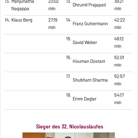
13.
Manjunatha
23:02
13.
39:21
Dhrumil Prajapati
Nagappa
min
min
14.
Klaus Berg
27:15
14.
42:22
Franz Guttermann
min
min
15.
48:12
David Weber
min
15.
52:01
Houman Dostani
min
17.
52:57
Shubham Sharma
min
18.
54:17
Emre Daglar
min
Sieger des 32. Nicolauslaufes