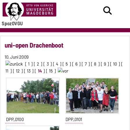
SpozOVGU
uni-open Drachenboot
10. Juni 2009
[
1
] [
2
] [
3
] [
4
] [
5
] [
6
] [
7
] [
8
] [
9
] [
10
] [
11
] [
12
] [
13
] [
14
] [
15
]
DPP_0100
DPP_0101