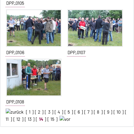
DPP_0105
DPP_0106
DPP_0107
DPP_0108
[
1
] [
2
] [
3
] [
4
] [
5
] [
6
] [
7
] [
8
] [
9
] [
10
] [
11
] [
12
] [
13
] [
14
] [
15
]