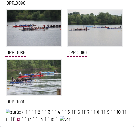
DPP_0088
DPP_0089
DPP_0090
DPP_0091
[
1
] [
2
] [
3
] [
4
] [
5
] [
6
] [
7
] [
8
] [
9
] [
10
] [
11
] [
12
] [
13
] [
14
] [
15
]