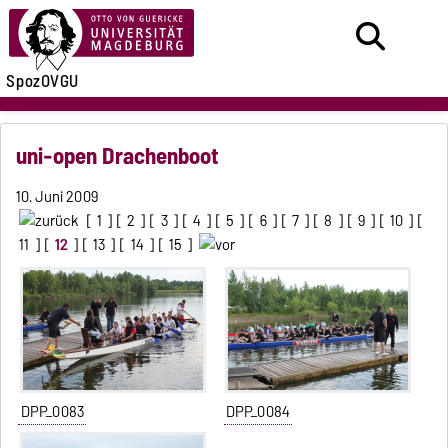
SpozOVGU
uni-open Drachenboot
10. Juni 2009
[
1
] [
2
] [
3
] [
4
] [
5
] [
6
] [
7
] [
8
] [
9
] [
10
] [
11
] [
12
] [
13
] [
14
] [
15
]
DPP_0083
DPP_0084