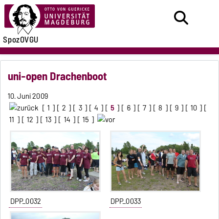
SpozOVGU
uni-open Drachenboot
10. Juni 2009
[
1
] [
2
] [
3
] [
4
] [
5
] [
6
] [
7
] [
8
] [
9
] [
10
] [
11
] [
12
] [
13
] [
14
] [
15
]
DPP_0032
DPP_0033