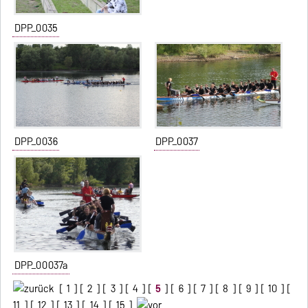
DPP_0035
DPP_0036
DPP_0037
DPP_00037a
[
1
] [
2
] [
3
] [
4
] [
5
] [
6
] [
7
] [
8
] [
9
] [
10
] [
11
] [
12
] [
13
] [
14
] [
15
]