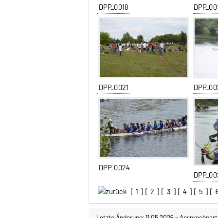
DPP_0018
DPP_00
DPP_0021
DPP_00
DPP_0024
DPP_00
[
1
] [
2
] [
3
] [
4
] [
5
] [
Letzte Änderung: 11.05.2026
-
Ansprechpart