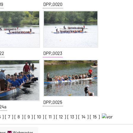
19
DPP_0020
22
DPP_0023
DPP_0025
24a
6
] [
7
] [
8
] [
9
] [
10
] [
11
] [
12
] [
13
] [
14
] [
15
]
ner:
Webmaster