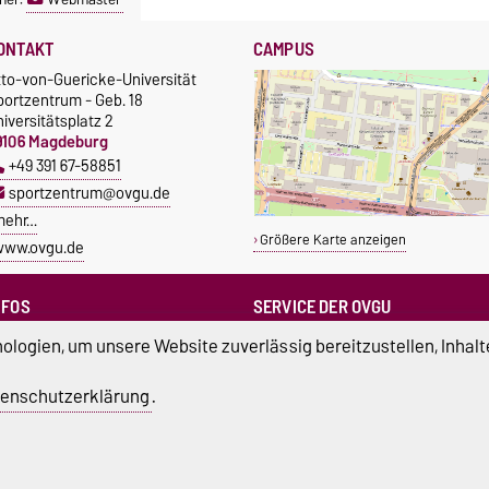
ONTAKT
CAMPUS
tto-von-Guericke-Universität
portzentrum - Geb. 18
iversitätsplatz 2
9106 Magdeburg
+49 391 67-58851
sportzentrum@ovgu.de
mehr…
Größere Karte anzeigen
www.ovgu.de
NFOS
SERVICE DER OVGU
Infopoint & Fundbüro
ampus Service Center
logien, um unsere Website zuverlässig bereitzustellen, Inhalt
+49 391 67-54444
Studentenwerk
Betriebs- und Stördienst
tudierendenrat
enschutzerklärung
.
+49 391 67-51118
ortreferent der Uni
atenschutz
Barrierefreiheit
Cookie-Einstel