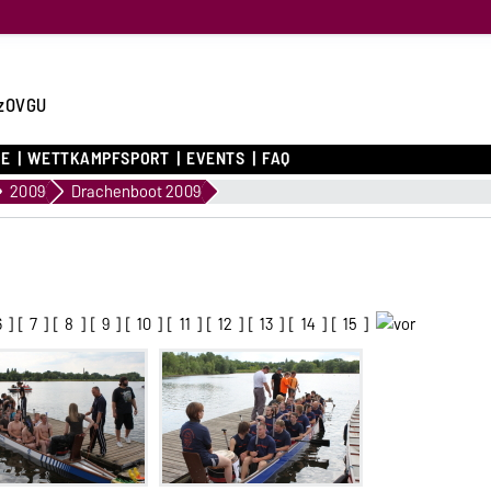
zOVGU
CE
WETTKAMPFSPORT
EVENTS
FAQ
2009
Drachenboot 2009
6
] [
7
] [
8
] [
9
] [
10
] [
11
] [
12
] [
13
] [
14
] [
15
]