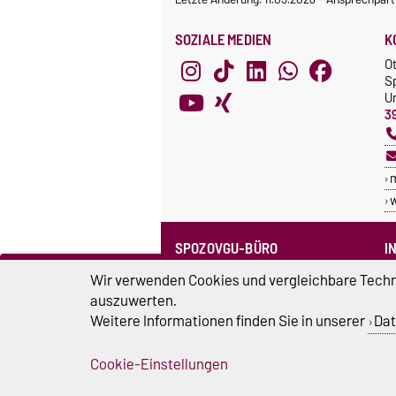
SOZIALE MEDIEN
K
O
S
Un
3
SPOZOVGU-BÜRO
I
Sprechzeiten
C
Wir verwenden Cookies und vergleichbare Techno
Team SpozOVGU
auszuwerten.
S
Weitere Informationen finden Sie in unserer
Dat
Sp
Cookie-Einstellungen
Impressum
D