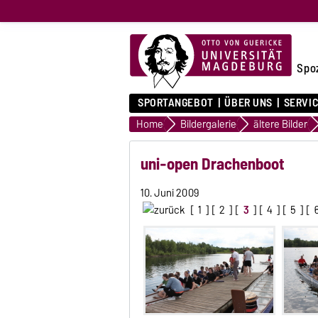
Spo
SPORTANGEBOT
ÜBER UNS
SERVI
Home
Bildergalerie
ältere Bilder
uni-open Drachenboot
10. Juni 2009
[
1
] [
2
] [
3
] [
4
] [
5
] [