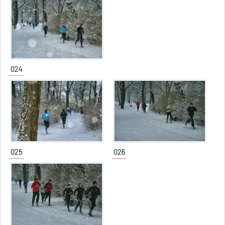
024
025
026