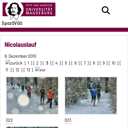
SpozOVGU
Nicolauslauf
8. Dezember 2010
[
1
] [
2
] [
3
] [
4
] [
5
] [
6
] [
7
] [
8
] [
9
] [
10
] [
11
] [
12
] [
13
]
022
023