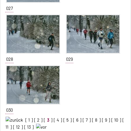
027
028
029
030
[
1
] [
2
] [
3
] [
4
] [
5
] [
6
] [
7
] [
8
] [
9
] [
10
] [
11
] [
12
] [
13
]