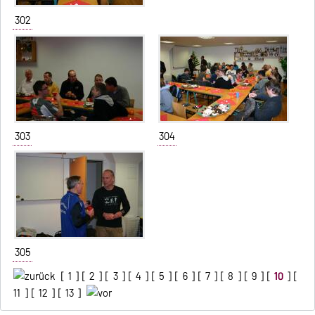
302
303
304
305
[
1
] [
2
] [
3
] [
4
] [
5
] [
6
] [
7
] [
8
] [
9
] [
10
] [
11
] [
12
] [
13
]