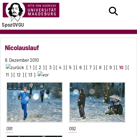
SpozOVGU
Nicolauslauf
8. Dezember 2010
[
1
] [
2
] [
3
] [
4
] [
5
] [
6
] [
7
] [
8
] [
9
] [
10
] [
11
] [
12
] [
13
]
091
092