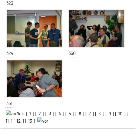
323
324
350
351
[
1
] [
2
] [
3
] [
4
] [
5
] [
6
] [
7
] [
8
] [
9
] [
10
] [
11
] [
12
] [
13
]