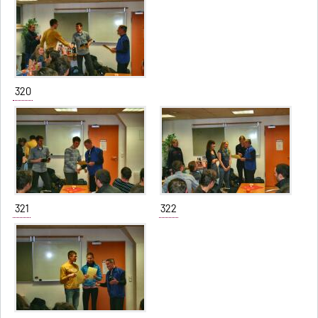
320
321
322