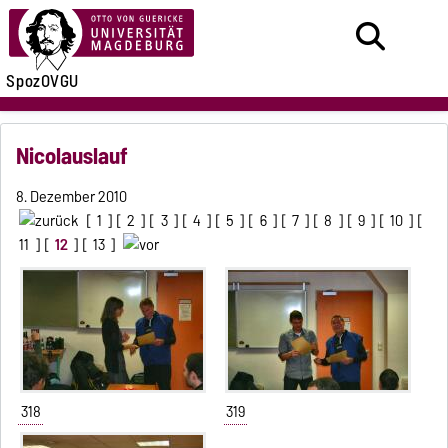
SpozOVGU
Nicolauslauf
8. Dezember 2010
[
1
] [
2
] [
3
] [
4
] [
5
] [
6
] [
7
] [
8
] [
9
] [
10
] [
11
] [
12
] [
13
]
318
319