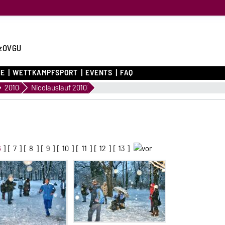
zOVGU
CE
WETTKAMPFSPORT
EVENTS
FAQ
2010
Nicolauslauf 2010
6
] [
7
] [
8
] [
9
] [
10
] [
11
] [
12
] [
13
]