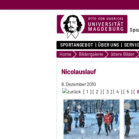
Spo
SPORTANGEBOT
ÜBER UNS
SERVI
Home
Bildergalerie
ältere Bilder
Nicolauslauf
8. Dezember 2010
[
1
] [
2
] [
3
] [
4
] [
5
] [