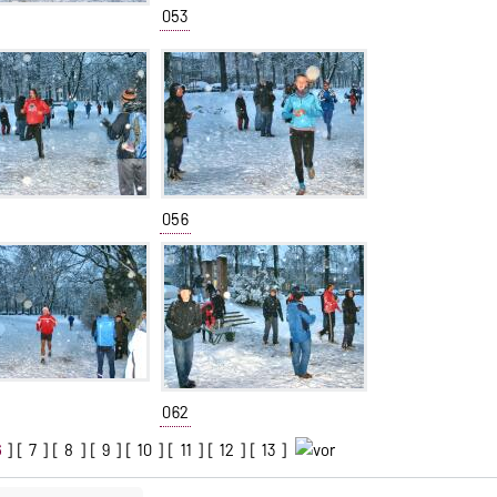
053
056
062
6
] [
7
] [
8
] [
9
] [
10
] [
11
] [
12
] [
13
]