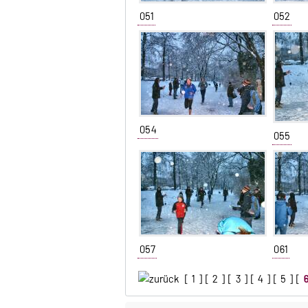
051
052
054
055
057
061
[
1
] [
2
] [
3
] [
4
] [
5
] [