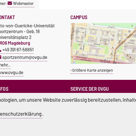
ner:
Webmaster
ONTAKT
CAMPUS
tto-von-Guericke-Universität
portzentrum - Geb. 18
iversitätsplatz 2
9106 Magdeburg
+49 391 67-58851
sportzentrum@ovgu.de
mehr…
Größere Karte anzeigen
www.ovgu.de
NFOS
SERVICE DER OVGU
Infopoint & Fundbüro
ampus Service Center
logien, um unsere Website zuverlässig bereitzustellen, Inhalt
+49 391 67-54444
Studentenwerk
Betriebs- und Stördienst
tudierendenrat
enschutzerklärung
.
+49 391 67-51118
ortreferent der Uni
atenschutz
Barrierefreiheit
Cookie-Einstel