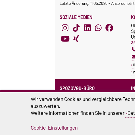
Letzte Änderung: 11.05.2026
-
Ansprechpart
SOZIALE MEDIEN
K
O
S
Un
3
SPOZOVGU-BÜRO
I
Sprechzeiten
C
Wir verwenden Cookies und vergleichbare Techno
Team SpozOVGU
auszuwerten.
S
Weitere Informationen finden Sie in unserer
Dat
Sp
Cookie-Einstellungen
Impressum
D