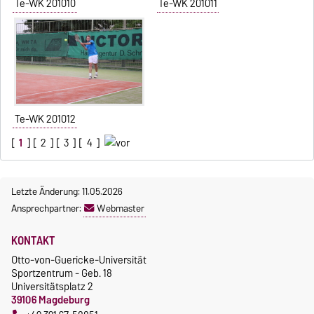
Te-WK 201010
Te-WK 201011
Te-WK 201012
[
1
] [
2
] [
3
] [
4
]
Letzte Änderung: 11.05.2026
Ansprechpartner:
Webmaster
KONTAKT
Otto-von-Guericke-Universität
Sportzentrum - Geb. 18
Universitätsplatz 2
39106 Magdeburg