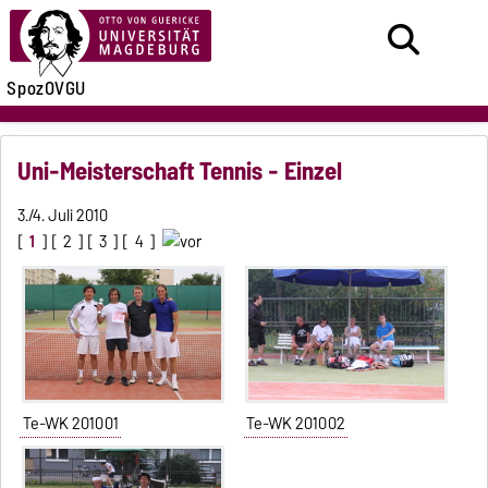
SpozOVGU
Uni-Meisterschaft Tennis - Einzel
3./4. Juli 2010
[
1
] [
2
] [
3
] [
4
]
Te-WK 201001
Te-WK 201002