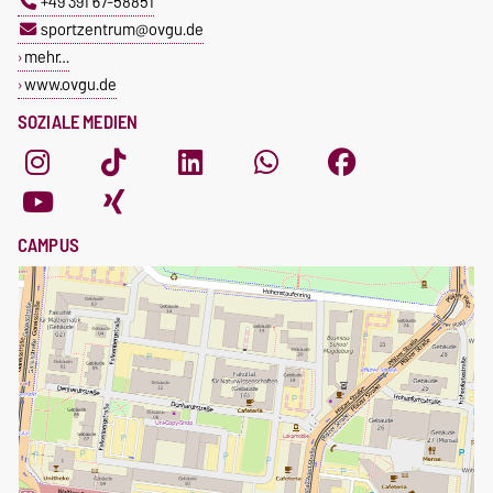
+49 391 67-58851
sportzentrum@ovgu.de
mehr…
www.ovgu.de
SOZIALE MEDIEN
CAMPUS