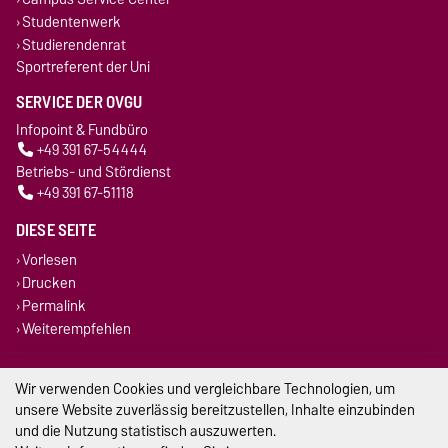
Studentenwerk
Studierendenrat
Sportreferent der Uni
SERVICE DER OVGU
Infopoint & Fundbüro
+49 391 67-54444
Betriebs- und Stördienst
+49 391 67-51118
DIESE SEITE
Vorlesen
Drucken
Permalink
Weiterempfehlen
Impressum
Wir verwenden Cookies und vergleichbare Technologien, um
unsere Website zuverlässig bereitzustellen, Inhalte einzubinden
Datenschutz
und die Nutzung statistisch auszuwerten.