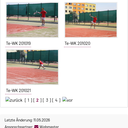
Te-WK 201019
Te-WK 201020
Te-WK 201021
[
1
] [
2
] [
3
] [
4
]
Letzte Änderung: 11.05.2026
Ansprechpartner:
Webmaster