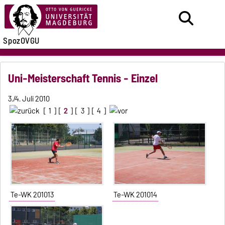
SpozOVGU
Uni-Meisterschaft Tennis - Einzel
3./4. Juli 2010
[
1
] [
2
] [
3
] [
4
]
Te-WK 201013
Te-WK 201014