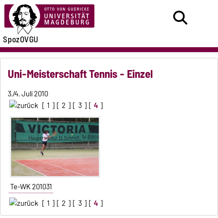
SpozOVGU
Uni-Meisterschaft Tennis - Einzel
3./4. Juli 2010
[
1
] [
2
] [
3
] [
4
]
Te-WK 201031
[
1
] [
2
] [
3
] [
4
]