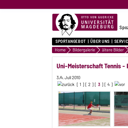
Spo
SPORTANGEBOT
ÜBER UNS
SERVI
Home
Bildergalerie
ältere Bilder
Uni-Meisterschaft Tennis - 
3./4. Juli 2010
[
1
] [
2
] [
3
] [
4
]