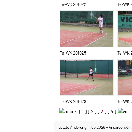
Te-WK 201022
Te-WK 
Te-WK 201025
Te-WK 
Te-WK 201028
Te-WK 
[
1
] [
2
] [
3
] [
4
]
Letzte Änderung: 11.05.2026
-
Ansprechpart