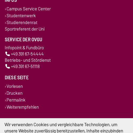
INFOS
Campus Service Center
Studentenwerk
Studierendenrat
Sportreferent der Uni
SERVICE DER OVGU
Infopoint & Fundbüro
+49 391 67-54444
Betriebs- und Stördienst
+49 391 67-51118
DIESE SEITE
Vorlesen
Drucken
Permalink
Weiterempfehlen
Impressum
Wir verwenden Cookies und vergleichbare Technologien, um
unsere Website zuverlässig bereitzustellen, Inhalte einzubinden