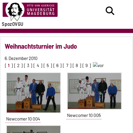
SpozOVGU
Weihnachtsturnier im Judo
6. Dezember 2010
[
1
] [
2
] [
3
] [
4
] [
5
] [
6
] [
7
] [
8
] [
9
]
Newcomer 10 005
Newcomer 10 004