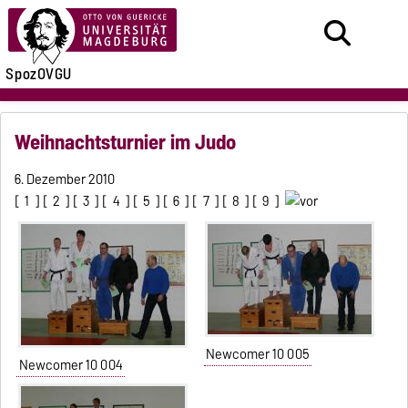
SpozOVGU
Weihnachtsturnier im Judo
6. Dezember 2010
[
1
] [
2
] [
3
] [
4
] [
5
] [
6
] [
7
] [
8
] [
9
]
Newcomer 10 005
Newcomer 10 004