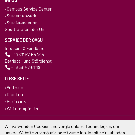
INFOS
Campus Service Center
Studentenwerk
Studierendenrat
Sportreferent der Uni
SERVICE DER OVGU
Infopoint & Fundbüro
+49 391 67-54444
Betriebs- und Stördienst
+49 391 67-51118
DIESE SEITE
Vorlesen
Drucken
Permalink
Weiterempfehlen
Impressum
Wir verwenden Cookies und vergleichbare Technologien, um
unsere Website zuverlässig bereitzustellen, Inhalte einzubinden