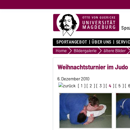
Spo
SPORTANGEBOT
ÜBER UNS
SERVI
Home
Bildergalerie
ältere Bilder
Weihnachtsturnier im Judo
6. Dezember 2010
[
1
] [
2
] [
3
] [
4
] [
5
] [