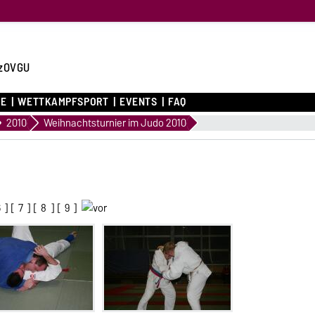
zOVGU
CE
WETTKAMPFSPORT
EVENTS
FAQ
2010
Weihnachtsturnier im Judo 2010
6
] [
7
] [
8
] [
9
]