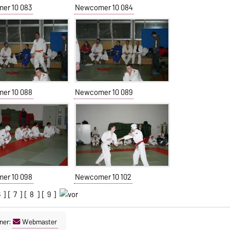
er 10 083
Newcomer 10 084
er 10 088
Newcomer 10 089
er 10 098
Newcomer 10 102
6
] [
7
] [
8
] [
9
]
ner:
Webmaster