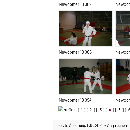
Newcomer 10 082
Newcom
Newcomer 10 086
Newcom
Newcomer 10 094
Newcom
[
1
] [
2
] [
3
] [
4
] [
5
] [
Letzte Änderung: 11.05.2026
-
Ansprechpart