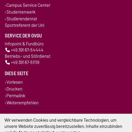
Campus Service Center
Studentenwerk
Studierendenrat
Sportreferent der Uni
SERVICE DER OVGU
Infopoint & Fundbüro
+49 391 67-54444
Betriebs- und Stördienst
+49 391 67-51118
DIESE SEITE
Vorlesen
Drucken
Permalink
Weiterempfehlen
Impressum
Wir verwenden Cookies und vergleichbare Technologien, um
unsere Website zuverlässig bereitzustellen, Inhalte einzubinden
Datenschutz