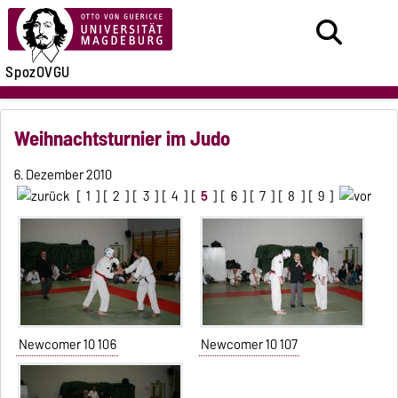
SpozOVGU
Weihnachtsturnier im Judo
6. Dezember 2010
[
1
] [
2
] [
3
] [
4
] [
5
] [
6
] [
7
] [
8
] [
9
]
Newcomer 10 106
Newcomer 10 107