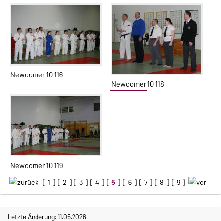
Newcomer 10 116
Newcomer 10 118
Newcomer 10 119
[
1
] [
2
] [
3
] [
4
] [
5
] [
6
] [
7
] [
8
] [
9
]
Letzte Änderung: 11.05.2026