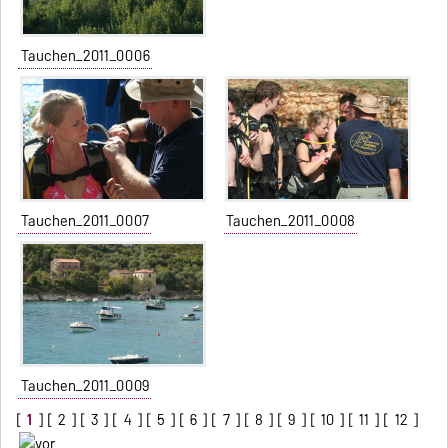
Tauchen_2011_0006
Tauchen_2011_0007
Tauchen_2011_0008
Tauchen_2011_0009
[
1
] [
2
] [
3
] [
4
] [
5
] [
6
] [
7
] [
8
] [
9
] [
10
] [
11
] [
12
]