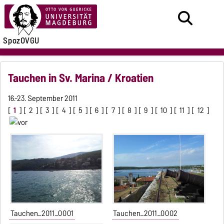
SpozOVGU
Tauchen in Sv. Marina / Kroatien
16.-23. September 2011
[
1
] [
2
] [
3
] [
4
] [
5
] [
6
] [
7
] [
8
] [
9
] [
10
] [
11
] [
12
]
Tauchen_2011_0001
Tauchen_2011_0002