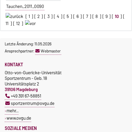
Tauchen_2011_0090
[
1
] [
2
] [
3
] [
4
] [
5
] [
6
] [
7
] [
8
] [
9
] [
10
] [
11
] [
12
]
Letzte Änderung: 11.05.2026
Ansprechpartner:
Webmaster
KONTAKT
Otto-von-Guericke-Universität
Sportzentrum - Geb. 18
Universitätsplatz 2
39106 Magdeburg
+49 391 67-58851
sportzentrum@ovgu.de
mehr…
www.ovgu.de
SOZIALE MEDIEN