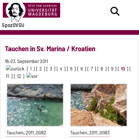
SpozOVGU
Tauchen in Sv. Marina / Kroatien
16.-23. September 2011
[
1
] [
2
] [
3
] [
4
] [
5
] [
6
] [
7
] [
8
] [
9
] [
10
] [
11
] [
12
]
Tauchen_2011_0082
Tauchen_2011_0083