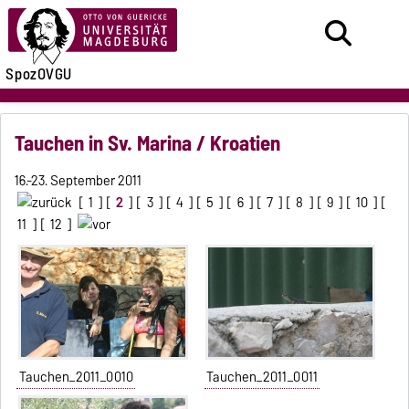
SpozOVGU
Tauchen in Sv. Marina / Kroatien
16.-23. September 2011
[
1
] [
2
] [
3
] [
4
] [
5
] [
6
] [
7
] [
8
] [
9
] [
10
] [
11
] [
12
]
Tauchen_2011_0010
Tauchen_2011_0011