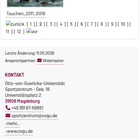
Tauchen_2011_0018
[
1
] [
2
] [
3
] [
4
] [
5
] [
6
] [
7
] [
8
] [
9
] [
10
] [
11
] [
12
]
Letzte Änderung: 11.05.2026
Ansprechpartner:
Webmaster
KONTAKT
Otto-von-Guericke-Universität
Sportzentrum - Geb. 18
Universitätsplatz 2
39106 Magdeburg
+49 391 67-58851
sportzentrum@ovgu.de
mehr…
www.ovgu.de