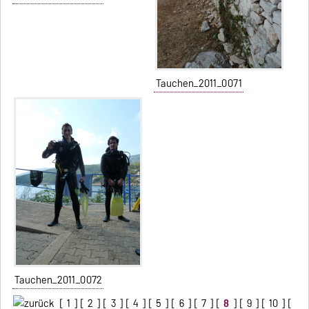
Tauchen_2011_0071
Tauchen_2011_0072
[
1
] [
2
] [
3
] [
4
] [
5
] [
6
] [
7
] [
8
] [
9
] [
10
] [