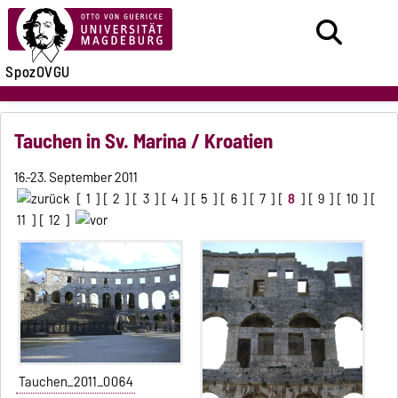
SpozOVGU
Tauchen in Sv. Marina / Kroatien
16.-23. September 2011
[
1
] [
2
] [
3
] [
4
] [
5
] [
6
] [
7
] [
8
] [
9
] [
10
] [
11
] [
12
]
Tauchen_2011_0064