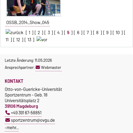
OSSB_2014_Show_045
[
1
] [
2
] [
3
] [
4
] [
5
] [
6
] [
7
] [
8
] [
9
] [
10
] [
11
] [
12
] [
13
]
Letzte Änderung: 11.05.2026
Ansprechpartner:
Webmaster
KONTAKT
Otto-von-Guericke-Universität
Sportzentrum - Geb. 18
Universitätsplatz 2
39106 Magdeburg
+49 391 67-58851
sportzentrum@ovgu.de
mehr…