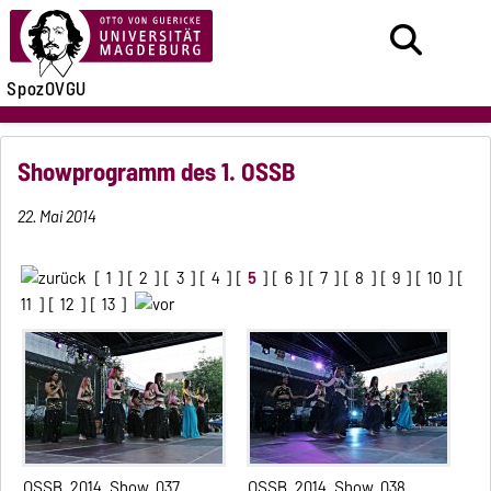
SpozOVGU
Showprogramm des 1. OSSB
22. Mai 2014
[
1
] [
2
] [
3
] [
4
] [
5
] [
6
] [
7
] [
8
] [
9
] [
10
] [
11
] [
12
] [
13
]
OSSB_2014_Show_037
OSSB_2014_Show_038