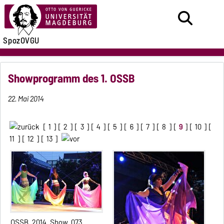
SpozOVGU
Showprogramm des 1. OSSB
22. Mai 2014
[
1
] [
2
] [
3
] [
4
] [
5
] [
6
] [
7
] [
8
] [
9
] [
10
] [
11
] [
12
] [
13
]
OSSB_2014_Show_073