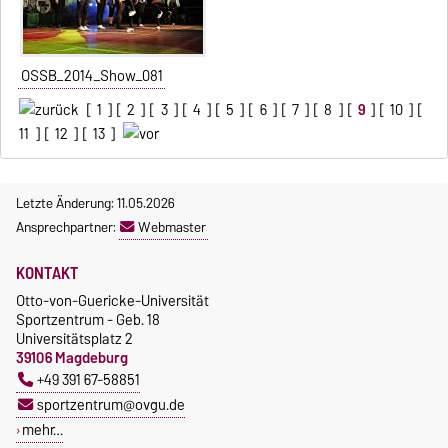
OSSB_2014_Show_081
[
1
] [
2
] [
3
] [
4
] [
5
] [
6
] [
7
] [
8
] [
9
] [
10
] [
11
] [
12
] [
13
]
Letzte Änderung: 11.05.2026
Ansprechpartner:
Webmaster
KONTAKT
Otto-von-Guericke-Universität
Sportzentrum - Geb. 18
Universitätsplatz 2
39106 Magdeburg
+49 391 67-58851
sportzentrum@ovgu.de
mehr…