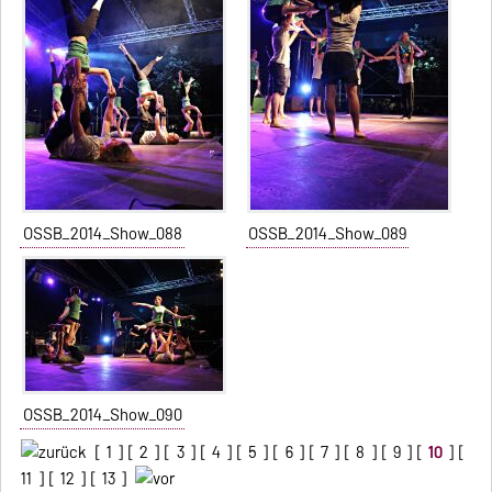
OSSB_2014_Show_088
OSSB_2014_Show_089
OSSB_2014_Show_090
[
1
] [
2
] [
3
] [
4
] [
5
] [
6
] [
7
] [
8
] [
9
] [
10
] [
11
] [
12
] [
13
]