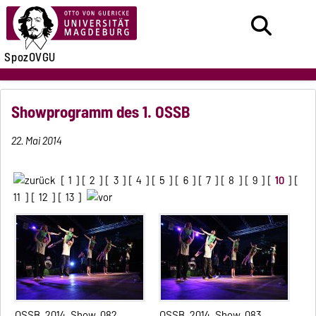
SpozOVGU
Showprogramm des 1. OSSB
22. Mai 2014
[
1
] [
2
] [
3
] [
4
] [
5
] [
6
] [
7
] [
8
] [
9
] [
10
] [
11
] [
12
] [
13
]
OSSB_2014_Show_082
OSSB_2014_Show_083