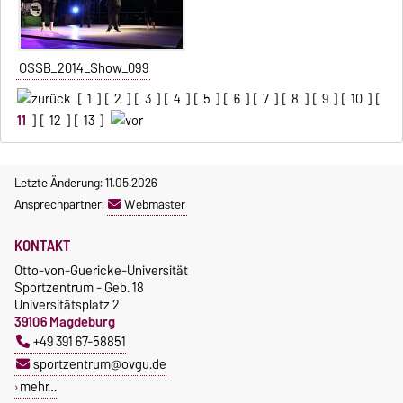
OSSB_2014_Show_099
[
1
] [
2
] [
3
] [
4
] [
5
] [
6
] [
7
] [
8
] [
9
] [
10
] [
11
] [
12
] [
13
]
Letzte Änderung: 11.05.2026
Ansprechpartner:
Webmaster
KONTAKT
Otto-von-Guericke-Universität
Sportzentrum - Geb. 18
Universitätsplatz 2
39106 Magdeburg
+49 391 67-58851
sportzentrum@ovgu.de
mehr…