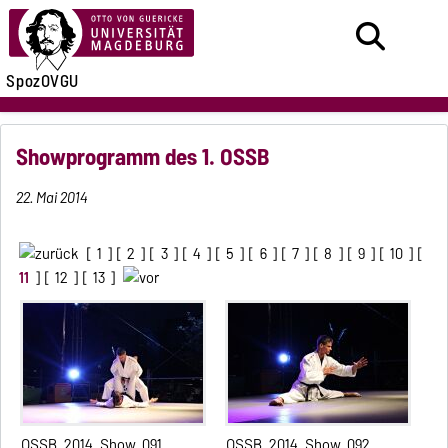
SpozOVGU
Showprogramm des 1. OSSB
22. Mai 2014
[
1
] [
2
] [
3
] [
4
] [
5
] [
6
] [
7
] [
8
] [
9
] [
10
] [
11
] [
12
] [
13
]
OSSB_2014_Show_091
OSSB_2014_Show_092