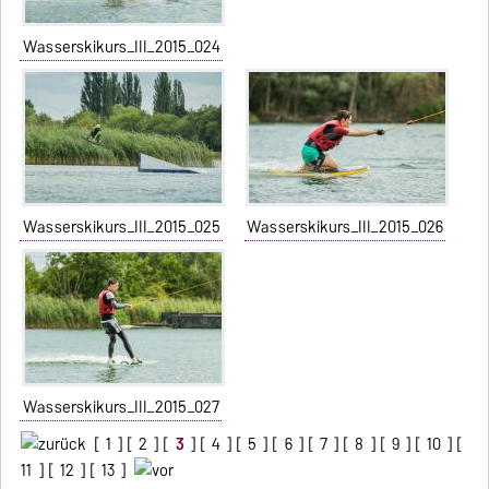
Wasserskikurs_III_2015_024
Wasserskikurs_III_2015_025
Wasserskikurs_III_2015_026
Wasserskikurs_III_2015_027
[
1
] [
2
] [
3
] [
4
] [
5
] [
6
] [
7
] [
8
] [
9
] [
10
] [
11
] [
12
] [
13
]