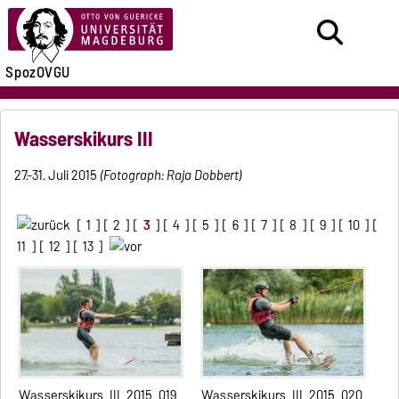
SpozOVGU
Wasserskikurs III
27.-31. Juli 2015
(Fotograph: Raja Dobbert)
[
1
] [
2
] [
3
] [
4
] [
5
] [
6
] [
7
] [
8
] [
9
] [
10
] [
11
] [
12
] [
13
]
Wasserskikurs_III_2015_019
Wasserskikurs_III_2015_020