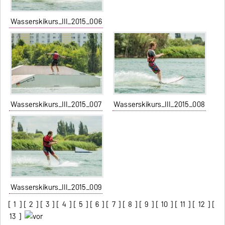
Wasserskikurs_III_2015_006
Wasserskikurs_III_2015_007
Wasserskikurs_III_2015_008
Wasserskikurs_III_2015_009
[
1
] [
2
] [
3
] [
4
] [
5
] [
6
] [
7
] [
8
] [
9
] [
10
] [
11
] [
12
] [
13
]