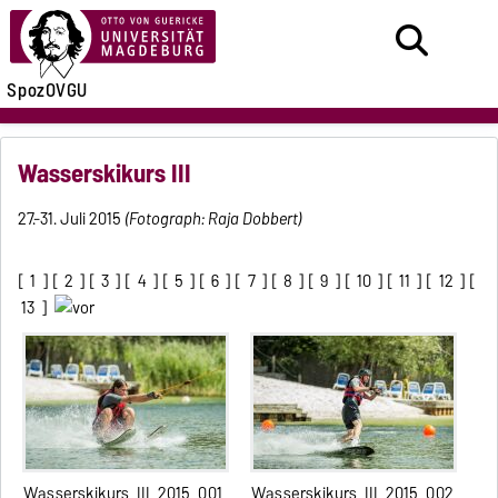
SpozOVGU
Wasserskikurs III
27.-31. Juli 2015
(Fotograph: Raja Dobbert)
[
1
] [
2
] [
3
] [
4
] [
5
] [
6
] [
7
] [
8
] [
9
] [
10
] [
11
] [
12
] [
13
]
Wasserskikurs_III_2015_001
Wasserskikurs_III_2015_002