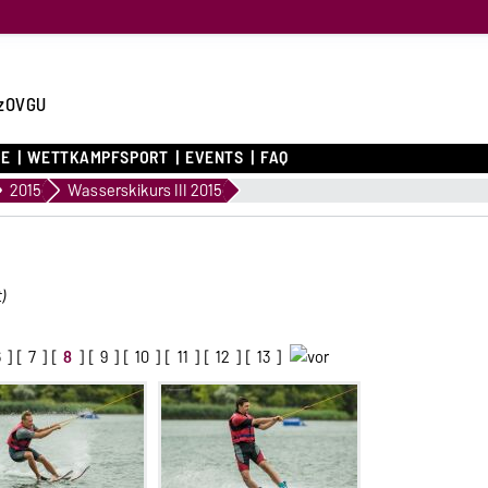
zOVGU
CE
WETTKAMPFSPORT
EVENTS
FAQ
2015
Wasserskikurs III 2015
)
6
] [
7
] [
8
] [
9
] [
10
] [
11
] [
12
] [
13
]