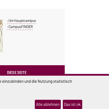
Uni Hauptcampus
CampusFINDER
DIESE SEITE
Vorlesen
e einzubinden und die Nutzung statistisch
Drucken
Permalink
Weiterempfehlen
Alle ablehnen
Das ist ok
lungen
Sitemap