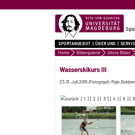
Spo
SPORTANGEBOT
ÜBER UNS
SERVI
Home
Bildergalerie
ältere Bilder
Wasserskikurs III
27.-31. Juli 2015
(Fotograph: Raja Dobbert
[
1
] [
2
] [
3
] [
4
] [
5
] [