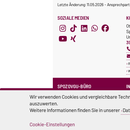
Letzte Änderung: 11.05.2026
-
Ansprechpart
SOZIALE MEDIEN
K
O
S
Un
3
SPOZOVGU-BÜRO
I
Sprechzeiten
C
Wir verwenden Cookies und vergleichbare Techno
Team SpozOVGU
auszuwerten.
S
Weitere Informationen finden Sie in unserer
Dat
Sp
Cookie-Einstellungen
Impressum
D