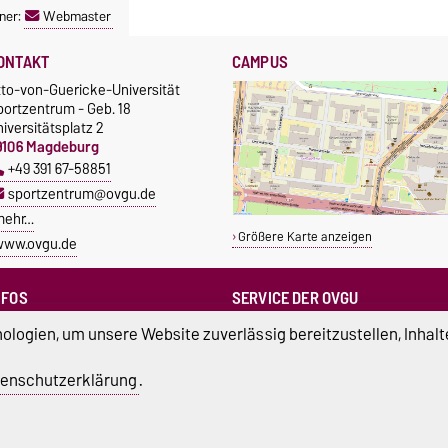
ner:
Webmaster
ONTAKT
CAMPUS
tto-von-Guericke-Universität
portzentrum - Geb. 18
iversitätsplatz 2
9106 Magdeburg
+49 391 67-58851
sportzentrum@ovgu.de
mehr…
Größere Karte anzeigen
www.ovgu.de
NFOS
SERVICE DER OVGU
Infopoint & Fundbüro
ampus Service Center
logien, um unsere Website zuverlässig bereitzustellen, Inhalt
+49 391 67-54444
Studentenwerk
Betriebs- und Stördienst
tudierendenrat
enschutzerklärung
.
+49 391 67-51118
ortreferent der Uni
atenschutz
Barrierefreiheit
Cookie-Einstel