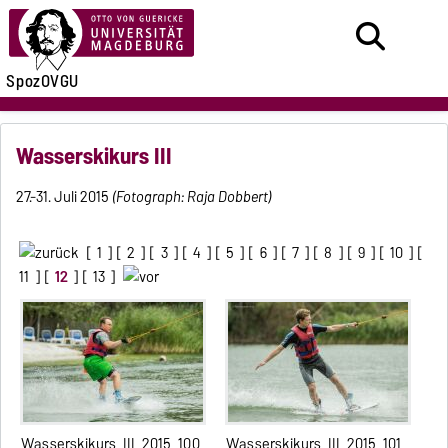
SpozOVGU
Wasserskikurs III
27.-31. Juli 2015
(Fotograph: Raja Dobbert)
[
1
] [
2
] [
3
] [
4
] [
5
] [
6
] [
7
] [
8
] [
9
] [
10
] [
11
] [
12
] [
13
]
Wasserskikurs_III_2015_100
Wasserskikurs_III_2015_101