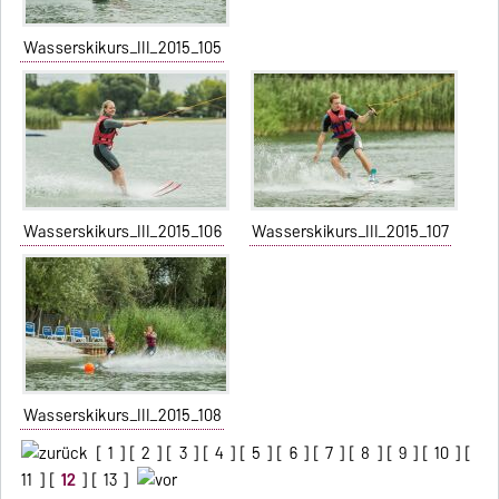
Wasserskikurs_III_2015_105
Wasserskikurs_III_2015_106
Wasserskikurs_III_2015_107
Wasserskikurs_III_2015_108
[
1
] [
2
] [
3
] [
4
] [
5
] [
6
] [
7
] [
8
] [
9
] [
10
] [
11
] [
12
] [
13
]