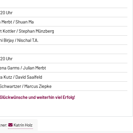
 20 Uhr
n Merbt / Shuan Ma
t Kottler / Stephan Münzberg
i Birjay / Nischal T.A.
 20 Uhr
ena Garms / Julian Merbt
a Kutz / David Saalfeld
 Schwartzer / Marcus Ziepke
 Glückwünsche und weiterhin viel Erfolg!
tner:
Katrin Holz