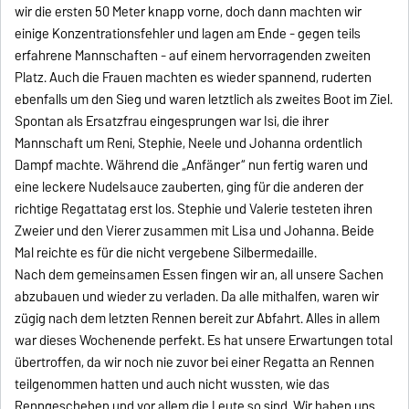
wir die ersten 50 Meter knapp vorne, doch dann machten wir
einige Konzentrationsfehler und lagen am Ende - gegen teils
erfahrene Mannschaften - auf einem hervorragenden zweiten
Platz. Auch die Frauen machten es wieder spannend, ruderten
ebenfalls um den Sieg und waren letztlich als zweites Boot im Ziel.
Spontan als Ersatzfrau eingesprungen war Isi, die ihrer
Mannschaft um Reni, Stephie, Neele und Johanna ordentlich
Dampf machte. Während die „Anfänger“ nun fertig waren und
eine leckere Nudelsauce zauberten, ging für die anderen der
richtige Regattatag erst los. Stephie und Valerie testeten ihren
Zweier und den Vierer zusammen mit Lisa und Johanna. Beide
Mal reichte es für die nicht vergebene Silbermedaille.
Nach dem gemeinsamen Essen fingen wir an, all unsere Sachen
abzubauen und wieder zu verladen. Da alle mithalfen, waren wir
zügig nach dem letzten Rennen bereit zur Abfahrt. Alles in allem
war dieses Wochenende perfekt. Es hat unsere Erwartungen total
übertroffen, da wir noch nie zuvor bei einer Regatta an Rennen
teilgenommen hatten und auch nicht wussten, wie das
Renngeschehen und vor allem die Leute so sind. Wir haben uns