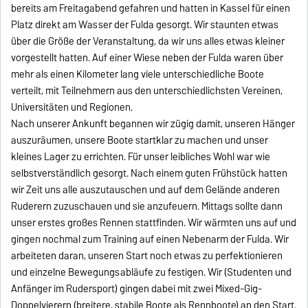
bereits am Freitagabend gefahren und hatten in Kassel für einen
Platz direkt am Wasser der Fulda gesorgt. Wir staunten etwas
über die Größe der Veranstaltung, da wir uns alles etwas kleiner
vorgestellt hatten. Auf einer Wiese neben der Fulda waren über
mehr als einen Kilometer lang viele unterschiedliche Boote
verteilt, mit Teilnehmern aus den unterschiedlichsten Vereinen,
Universitäten und Regionen.
Nach unserer Ankunft begannen wir zügig damit, unseren Hänger
auszuräumen, unsere Boote startklar zu machen und unser
kleines Lager zu errichten. Für unser leibliches Wohl war wie
selbstverständlich gesorgt. Nach einem guten Frühstück hatten
wir Zeit uns alle auszutauschen und auf dem Gelände anderen
Ruderern zuzuschauen und sie anzufeuern. Mittags sollte dann
unser erstes großes Rennen stattfinden. Wir wärmten uns auf und
gingen nochmal zum Training auf einen Nebenarm der Fulda. Wir
arbeiteten daran, unseren Start noch etwas zu perfektionieren
und einzelne Bewegungsabläufe zu festigen. Wir (Studenten und
Anfänger im Rudersport) gingen dabei mit zwei Mixed-Gig-
Doppelvierern (breitere, stabile Boote als Rennboote) an den Start.