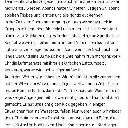
Team einfach alles zu geben und auch vom Steuermann so sehr
motiviert zu werden. Abends hatten wir einen lustigen Grillabend,
spielten Frisbee und lernten uns alle richtig gut kennen.
In der Zeit zum Sonnenuntergang konnten wir sogar noch in
Gruppen mit dem Boot über die Fulda rudern, bis in die Vorstadt
hinein. Zum Schlafen ging es in eine nahe gelegene Sporthalle in
Kassel, wo wir mit Teilnehmern anderer Vereine ein Isomatten-
Luftmatratzen-Lager aufbauten. Auch wenn die Nacht nicht zu
lange war und eine Dame sich die Ehre nahm, früh morgens vor 7
Uhr die Luftmatratze mit ihrer elektrischen Luftpumpe zu
entleeren, waren wir doch einigermaßen fit.
Auch das Wetter wurde besser. Wir frühstückten alle zusammen
auf der Wiese am Wasser und gingen, weil wir noch Zeit bis zum
ersten Rennen hatten, das erste Mal im Einer aufs Wasser – eine
wackelige Angelegenheit! Es war richtig cool und hat total Spaß
gemacht. Es hat uns richtig den Kick gegeben, in einigen
Situationen fast ins Wasser zu fallen. Nun waren auch wir wieder
dran. Christian steuerte Daniel, Konstantyn, Jan und Björn, die
erst seit April im Boot sitzen. Nach einem perfekten Start lagen