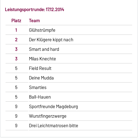
Leistungsportrunde: 17.12.2014
Platz
Team
1
Glühstrümpfe
2
Der Klügere kippt nach
3
Smart and hard
3
Milas Knechte
5
Field Result
5
Deine Mudda
5
Smarties
5
Ball-Hauen
9
Sportfreunde Magdeburg
9
Wurstfingerzwerge
9
Drei Leichtmatrosen bitte