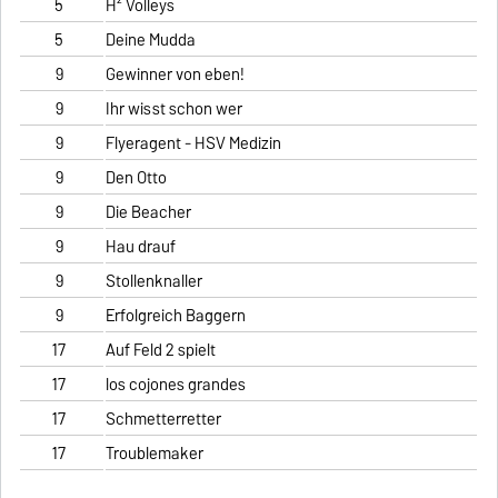
5
H² Volleys
5
Deine Mudda
9
Gewinner von eben!
9
Ihr wisst schon wer
9
Flyeragent - HSV Medizin
9
Den Otto
9
Die Beacher
9
Hau drauf
9
Stollenknaller
9
Erfolgreich Baggern
17
Auf Feld 2 spielt
17
los cojones grandes
17
Schmetterretter
17
Troublemaker