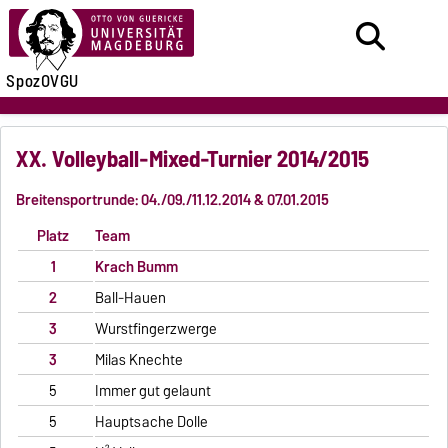
SpozOVGU
XX. Volleyball-Mixed-Turnier 2014/2015
Breitensportrunde: 04./09./11.12.2014 & 07.01.2015
Platz
Team
1
Krach Bumm
2
Ball-Hauen
3
Wurstfingerzwerge
3
Milas Knechte
5
Immer gut gelaunt
5
Hauptsache Dolle