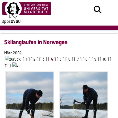
SpozOVGU
Skilanglaufen in Norwegen
März 2004
[
1
] [
2
] [
3
] [
4
] [
5
] [
6
] [
7
] [
8
] [
9
] [
10
] [
11
]