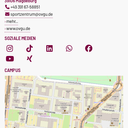
39106 Magdeburg
+49 391 67-58851
sportzentrum@ovgu.de
mehr…
www.ovgu.de
SOZIALE MEDIEN
CAMPUS