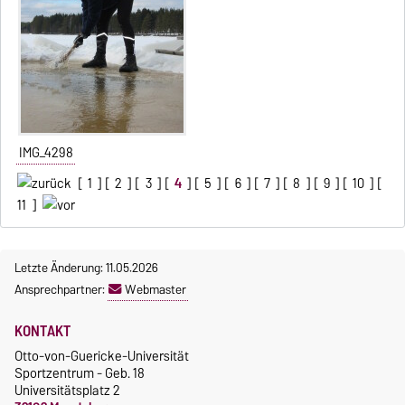
IMG_4298
[
1
] [
2
] [
3
] [
4
] [
5
] [
6
] [
7
] [
8
] [
9
] [
10
] [
11
]
Letzte Änderung: 11.05.2026
Ansprechpartner:
Webmaster
KONTAKT
Otto-von-Guericke-Universität
Sportzentrum - Geb. 18
Universitätsplatz 2