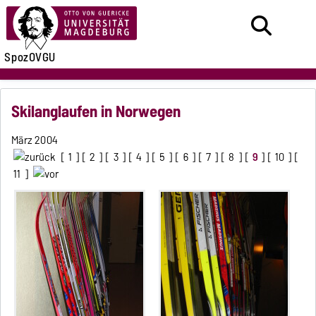
SpozOVGU
Skilanglaufen in Norwegen
März 2004
[
1
] [
2
] [
3
] [
4
] [
5
] [
6
] [
7
] [
8
] [
9
] [
10
] [
11
]