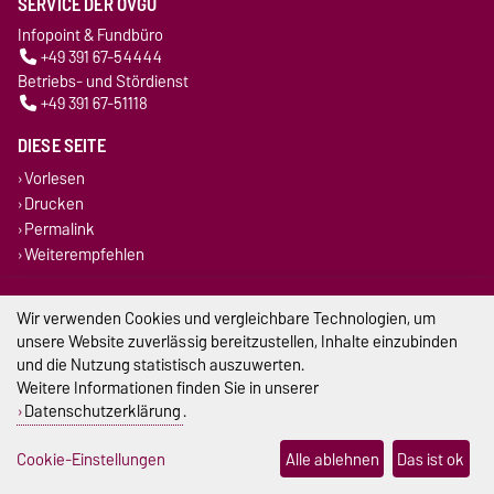
SERVICE DER OVGU
Infopoint & Fundbüro
+49 391 67-54444
Betriebs- und Stördienst
+49 391 67-51118
DIESE SEITE
Vorlesen
Drucken
Permalink
Weiterempfehlen
Impressum
Wir verwenden Cookies und vergleichbare Technologien, um
unsere Website zuverlässig bereitzustellen, Inhalte einzubinden
Datenschutz
und die Nutzung statistisch auszuwerten.
Weitere Informationen finden Sie in unserer
Barrierefreiheit
Datenschutzerklärung
.
Cookie-Einstellungen
Cookie-Einstellungen
Alle ablehnen
Das ist ok
Sitemap