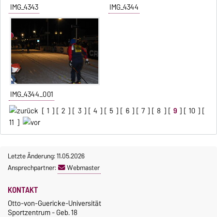
IMG_4343
IMG_4344
IMG_4344_001
[
1
] [
2
] [
3
] [
4
] [
5
] [
6
] [
7
] [
8
] [
9
] [
10
] [
11
]
Letzte Änderung: 11.05.2026
Ansprechpartner:
Webmaster
KONTAKT
Otto-von-Guericke-Universität
Sportzentrum - Geb. 18