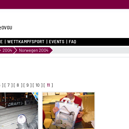
zOVGU
CE
WETTKAMPFSPORT
EVENTS
FAQ
2004
Norwegen 2004
6
] [
7
] [
8
] [
9
] [
10
] [
11
]