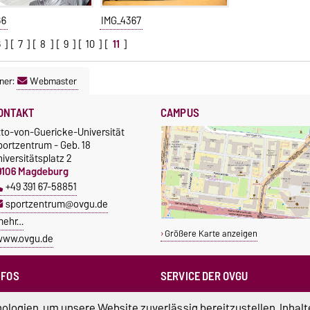
66
IMG_4367
6
] [
7
] [
8
] [
9
] [
10
] [
11
]
ner:
Webmaster
ONTAKT
CAMPUS
tto-von-Guericke-Universität
portzentrum - Geb. 18
iversitätsplatz 2
9106 Magdeburg
+49 391 67-58851
sportzentrum@ovgu.de
mehr…
Größere Karte anzeigen
www.ovgu.de
NFOS
SERVICE DER OVGU
Infopoint & Fundbüro
ampus Service Center
logien, um unsere Website zuverlässig bereitzustellen, Inhalt
+49 391 67-54444