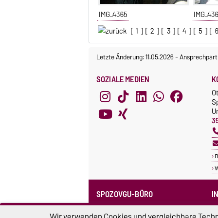
IMG_4365
IMG_43
[
1
] [
2
] [
3
] [
4
] [
5
] [
Letzte Änderung: 11.05.2026
-
Ansprechpart
SOZIALE MEDIEN
K
O
S
Un
3
SPOZOVGU-BÜRO
I
Sprechzeiten
C
Wir verwenden Cookies und vergleichbare Techno