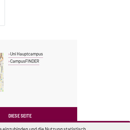
Uni Hauptcampus
CampusFINDER
DIESE SEITE
Vorlesen
e einzubinden und die Nutzung statistisch