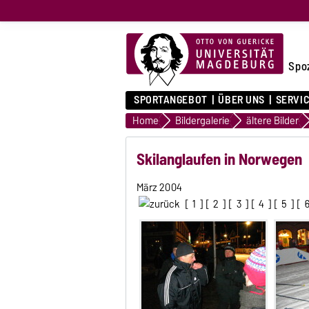
Spo
SPORTANGEBOT
ÜBER UNS
SERVI
Home
Bildergalerie
ältere Bilder
Skilanglaufen in Norwegen
März 2004
[
1
] [
2
] [
3
] [
4
] [
5
] [