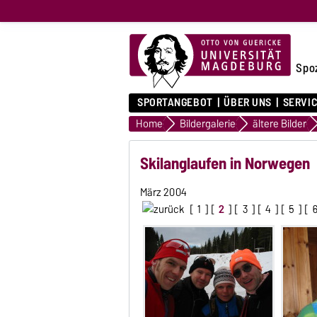
Spo
SPORTANGEBOT
ÜBER UNS
SERVI
Home
Bildergalerie
ältere Bilder
Skilanglaufen in Norwegen
März 2004
[
1
] [
2
] [
3
] [
4
] [
5
] [