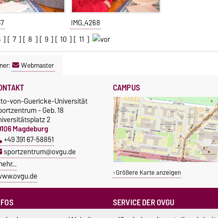
67
IMG_4268
6
] [
7
] [
8
] [
9
] [
10
] [
11
]
ner:
Webmaster
ONTAKT
CAMPUS
tto-von-Guericke-Universität
portzentrum - Geb. 18
iversitätsplatz 2
9106 Magdeburg
+49 391 67-58851
sportzentrum@ovgu.de
mehr…
Größere Karte anzeigen
www.ovgu.de
NFOS
SERVICE DER OVGU
Infopoint & Fundbüro
ampus Service Center