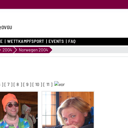
zOVGU
CE
WETTKAMPFSPORT
EVENTS
FAQ
2004
Norwegen 2004
6
] [
7
] [
8
] [
9
] [
10
] [
11
]