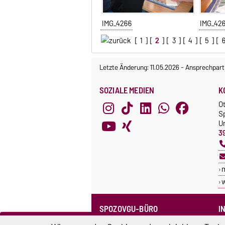
IMG_4266
IMG_42
[
1
] [
2
] [
3
] [
4
] [
5
] [
Letzte Änderung: 11.05.2026
-
Ansprechpart
SOZIALE MEDIEN
K
O
S
Un
3
SPOZOVGU-BÜRO
I
Sprechzeiten
C