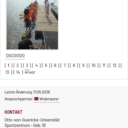
DSC00120
[
1
] [
2
] [
3
] [
4
] [
5
] [
6
] [
7
] [
8
] [
9
] [
10
] [
11
] [
12
] [
13
] [
14
]
Letzte Änderung: 11.05.2026
Ansprechpartner:
Webmaster
KONTAKT
Otto-von-Guericke-Universität
Sportzentrum - Geb. 18