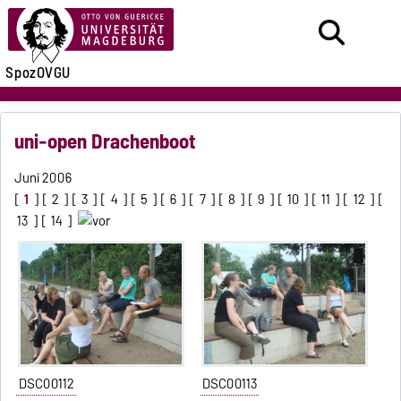
SpozOVGU
uni-open Drachenboot
Juni 2006
[
1
] [
2
] [
3
] [
4
] [
5
] [
6
] [
7
] [
8
] [
9
] [
10
] [
11
] [
12
] [
13
] [
14
]
DSC00112
DSC00113