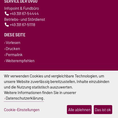
SERVICE DER OVGU
Infopoint & Fundbüro
+49 391 67-54444
Betriebs- und Stördienst
+49 391 67-51118
DIESE SEITE
Vorlesen
Drucken
Permalink
Weiterempfehlen
Impressum
Wir verwenden Cookies und vergleichbare Technologien, um
unsere Website zuverlässig bereitzustellen, Inhalte einzubinden
Datenschutz
und die Nutzung statistisch auszuwerten.
Weitere Informationen finden Sie in unserer
Barrierefreiheit
Datenschutzerklärung
.
Cookie-Einstellungen
Cookie-Einstellungen
Alle ablehnen
Das ist ok
Sitemap