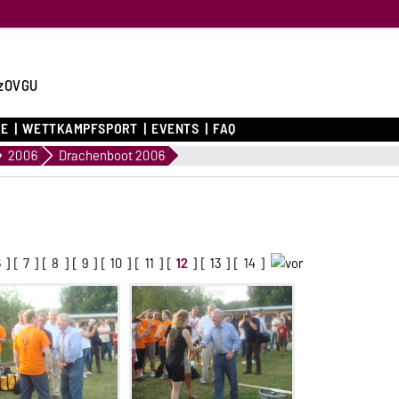
zOVGU
CE
WETTKAMPFSPORT
EVENTS
FAQ
2006
Drachenboot 2006
6
] [
7
] [
8
] [
9
] [
10
] [
11
] [
12
] [
13
] [
14
]