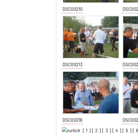
DSC00210
DSC002
DSC00213
DSC002
DSC00216
DSC002
[
1
] [
2
] [
3
] [
4
] [
5
] [