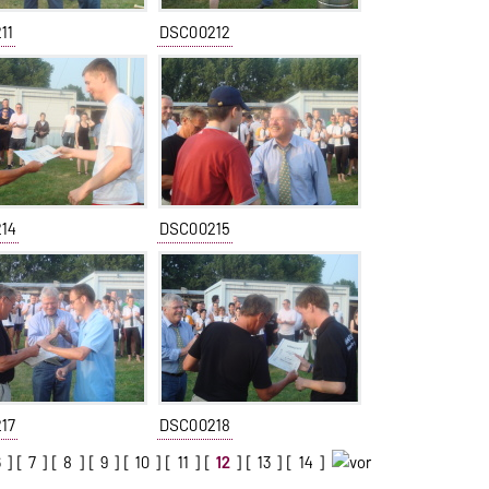
11
DSC00212
14
DSC00215
17
DSC00218
6
] [
7
] [
8
] [
9
] [
10
] [
11
] [
12
] [
13
] [
14
]