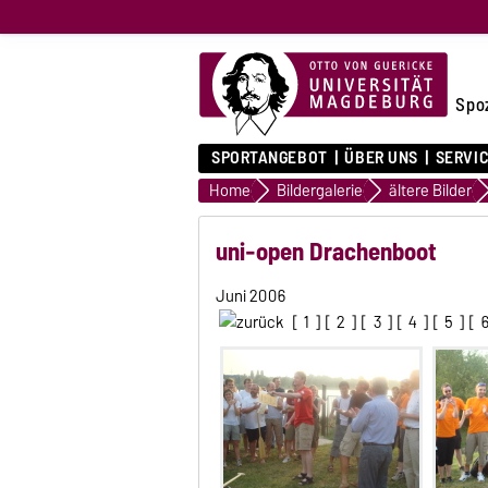
Spo
SPORTANGEBOT
ÜBER UNS
SERVI
Home
Bildergalerie
ältere Bilder
uni-open Drachenboot
Juni 2006
[
1
] [
2
] [
3
] [
4
] [
5
] [