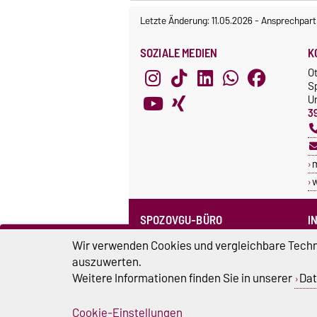
Letzte Änderung: 11.05.2026
-
Ansprechpart
SOZIALE MEDIEN
K
O
S
Un
3
SPOZOVGU-BÜRO
I
Sprechzeiten
C
Wir verwenden Cookies und vergleichbare Techno
Team SpozOVGU
auszuwerten.
S
Weitere Informationen finden Sie in unserer
Dat
Sp
Cookie-Einstellungen