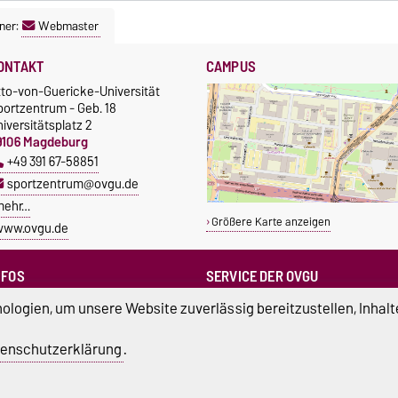
ner:
Webmaster
ONTAKT
CAMPUS
tto-von-Guericke-Universität
portzentrum - Geb. 18
iversitätsplatz 2
9106 Magdeburg
+49 391 67-58851
sportzentrum@ovgu.de
mehr…
Größere Karte anzeigen
www.ovgu.de
NFOS
SERVICE DER OVGU
Infopoint & Fundbüro
ampus Service Center
logien, um unsere Website zuverlässig bereitzustellen, Inhalt
+49 391 67-54444
Studentenwerk
Betriebs- und Stördienst
tudierendenrat
enschutzerklärung
.
+49 391 67-51118
ortreferent der Uni