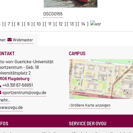
DSC00155
6
] [
7
] [
8
] [
9
] [
10
] [
11
] [
12
] [
13
] [
14
]
ner:
Webmaster
ONTAKT
CAMPUS
tto-von-Guericke-Universität
portzentrum - Geb. 18
iversitätsplatz 2
9106 Magdeburg
+49 391 67-58851
sportzentrum@ovgu.de
mehr…
Größere Karte anzeigen
www.ovgu.de
NFOS
SERVICE DER OVGU
Infopoint & Fundbüro
ampus Service Center