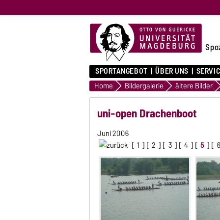
Spo
SPORTANGEBOT
ÜBER UNS
SERVI
Home
Bildergalerie
ältere Bilder
uni-open Drachenboot
Juni 2006
[
1
] [
2
] [
3
] [
4
] [
5
] [