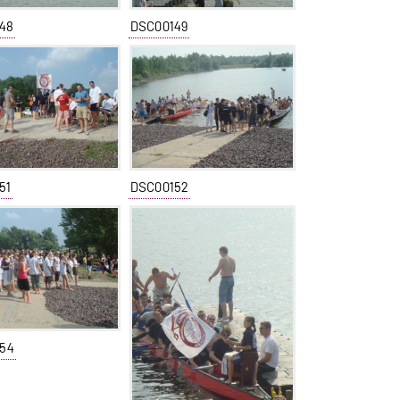
48
DSC00149
51
DSC00152
54