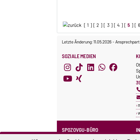
[
1
] [
2
] [
3
] [
4
] [
5
] [
Letzte Änderung: 11.05.2026
-
Ansprechpart
SOZIALE MEDIEN
K
O
S
Un
3
SPOZOVGU-BÜRO
I
Sprechzeiten
C