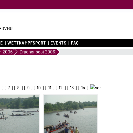
zOVGU
CE
WETTKAMPFSPORT
EVENTS
FAQ
2006
Drachenboot 2006
6
] [
7
] [
8
] [
9
] [
10
] [
11
] [
12
] [
13
] [
14
]