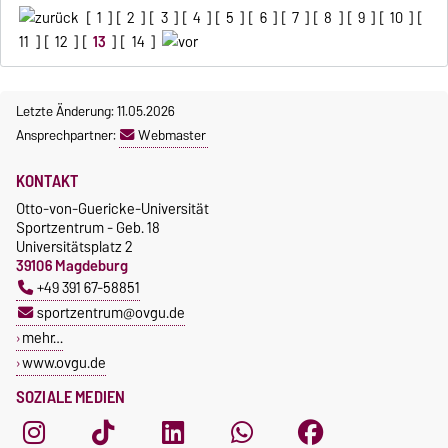
[
1
] [
2
] [
3
] [
4
] [
5
] [
6
] [
7
] [
8
] [
9
] [
10
] [
11
] [
12
] [
13
] [
14
]
Letzte Änderung: 11.05.2026
Ansprechpartner:
Webmaster
KONTAKT
Otto-von-Guericke-Universität
Sportzentrum - Geb. 18
Universitätsplatz 2
39106 Magdeburg
+49 391 67-58851
sportzentrum@ovgu.de
mehr…
www.ovgu.de
SOZIALE MEDIEN