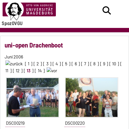
SpozOVGU
uni-open Drachenboot
Juni 2006
[
1
] [
2
] [
3
] [
4
] [
5
] [
6
] [
7
] [
8
] [
9
] [
10
] [
11
] [
12
] [
13
] [
14
]
DSC00219
DSC00220