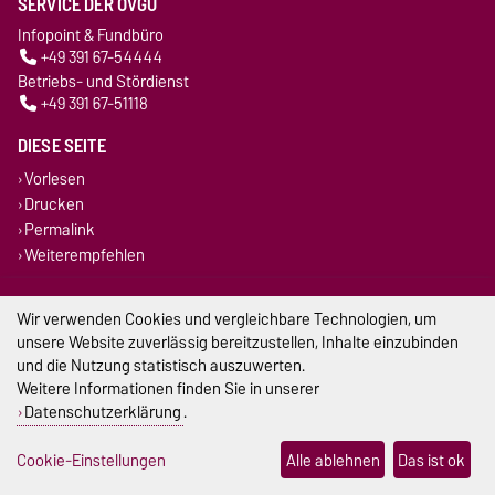
SERVICE DER OVGU
Infopoint & Fundbüro
+49 391 67-54444
Betriebs- und Stördienst
+49 391 67-51118
DIESE SEITE
Vorlesen
Drucken
Permalink
Weiterempfehlen
Impressum
Wir verwenden Cookies und vergleichbare Technologien, um
unsere Website zuverlässig bereitzustellen, Inhalte einzubinden
Datenschutz
und die Nutzung statistisch auszuwerten.
Weitere Informationen finden Sie in unserer
Barrierefreiheit
Datenschutzerklärung
.
Cookie-Einstellungen
Cookie-Einstellungen
Alle ablehnen
Das ist ok
Sitemap