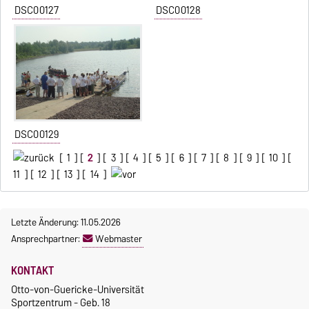
DSC00127
DSC00128
DSC00129
[
1
] [
2
] [
3
] [
4
] [
5
] [
6
] [
7
] [
8
] [
9
] [
10
] [
11
] [
12
] [
13
] [
14
]
Letzte Änderung: 11.05.2026
Ansprechpartner:
Webmaster
KONTAKT
Otto-von-Guericke-Universität
Sportzentrum - Geb. 18