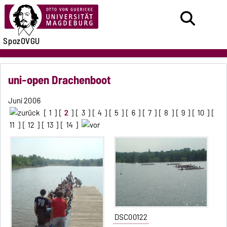
SpozOVGU
uni-open Drachenboot
Juni 2006
[
1
] [
2
] [
3
] [
4
] [
5
] [
6
] [
7
] [
8
] [
9
] [
10
] [
11
] [
12
] [
13
] [
14
]
DSC00122