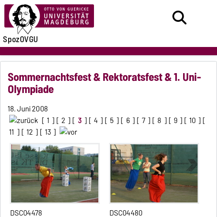
SpozOVGU
Sommernachtsfest & Rektoratsfest & 1. Uni-
Olympiade
18. Juni 2008
[
1
] [
2
] [
3
] [
4
] [
5
] [
6
] [
7
] [
8
] [
9
] [
10
] [
11
] [
12
] [
13
]
DSC04478
DSC04480