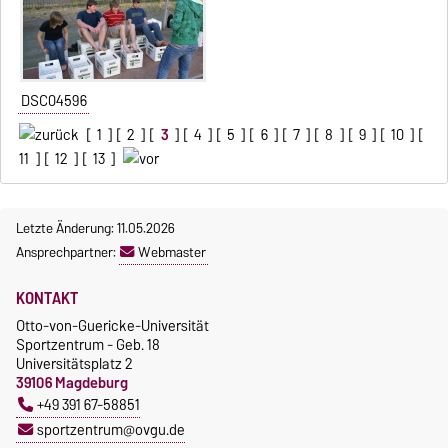
DSC04596
[
1
] [
2
] [
3
] [
4
] [
5
] [
6
] [
7
] [
8
] [
9
] [
10
] [
11
] [
12
] [
13
]
Letzte Änderung: 11.05.2026
Ansprechpartner:
Webmaster
KONTAKT
Otto-von-Guericke-Universität
Sportzentrum - Geb. 18
Universitätsplatz 2
39106 Magdeburg
+49 391 67-58851
sportzentrum@ovgu.de