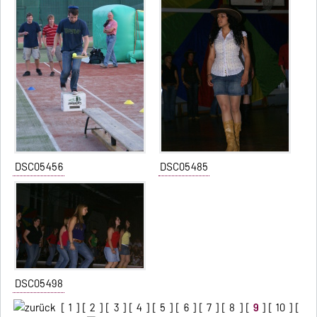
DSC05456
DSC05485
DSC05498
[
1
] [
2
] [
3
] [
4
] [
5
] [
6
] [
7
] [
8
] [
9
] [
10
] [