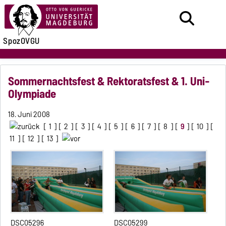
SpozOVGU
Sommernachtsfest & Rektoratsfest & 1. Uni-
Olympiade
18. Juni 2008
[
1
] [
2
] [
3
] [
4
] [
5
] [
6
] [
7
] [
8
] [
9
] [
10
] [
11
] [
12
] [
13
]
DSC05296
DSC05299