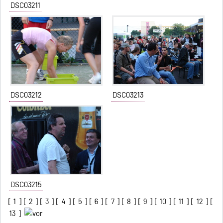
DSC03211
DSC03212
DSC03213
DSC03215
[
1
] [
2
] [
3
] [
4
] [
5
] [
6
] [
7
] [
8
] [
9
] [
10
] [
11
] [
12
] [
13
]