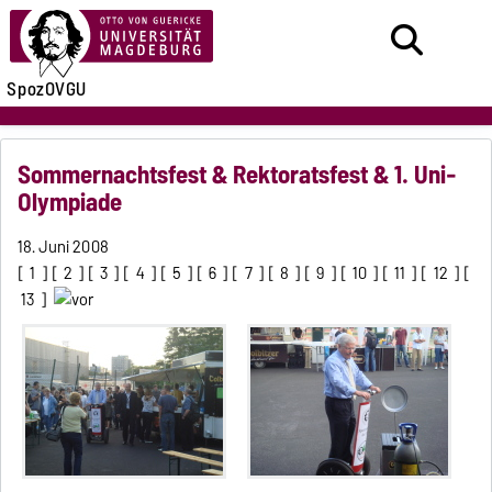
SpozOVGU
Sommernachtsfest & Rektoratsfest & 1. Uni-
Olympiade
18. Juni 2008
[
1
] [
2
] [
3
] [
4
] [
5
] [
6
] [
7
] [
8
] [
9
] [
10
] [
11
] [
12
] [
13
]